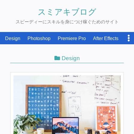
スミアキブログ
スピーディーにスキルを身につけ稼ぐためのサイト
Design
Photoshop
Premiere Pro
After Effects
WordPress
Writting
お金を稼ぐ
Design